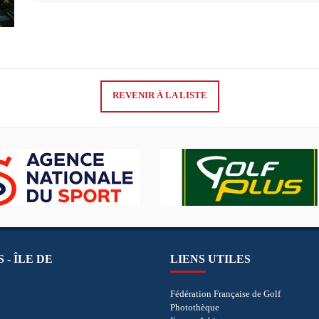
REVENIR À LA LISTE
 - ÎLE DE
LIENS UTILES
Fédération Française de Golf
Photothèque