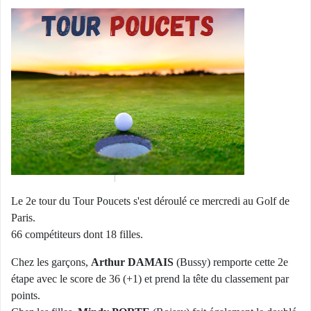
Le 2e tour du Tour Poucets s'est déroulé ce mercredi au Golf de
Paris.
66 compétiteurs dont 18 filles.
Chez les garçons,
Arthur DAMAIS
(Bussy) remporte cette 2e
étape avec le score de 36 (+1) et prend la tête du classement par
points.