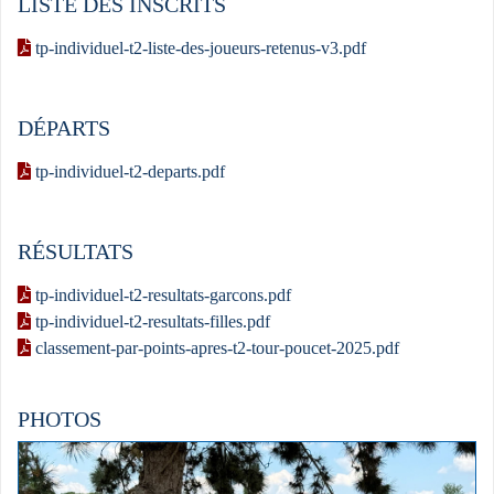
LISTE DES INSCRITS
tp-individuel-t2-liste-des-joueurs-retenus-v3.pdf
DÉPARTS
tp-individuel-t2-departs.pdf
RÉSULTATS
tp-individuel-t2-resultats-garcons.pdf
tp-individuel-t2-resultats-filles.pdf
classement-par-points-apres-t2-tour-poucet-2025.pdf
PHOTOS