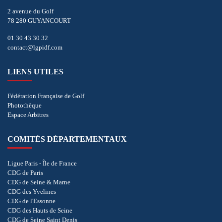
2 avenue du Golf
78 280 GUYANCOURT
01 30 43 30 32
contact@lgpidf.com
LIENS UTILES
Fédération Française de Golf
Photothèque
Espace Arbitres
COMITÉS DÉPARTEMENTAUX
Ligue Paris - Île de France
CDG de Paris
CDG de Seine & Marne
CDG des Yvelines
CDG de l'Essonne
CDG des Hauts de Seine
CDG de Seine Saint Denis