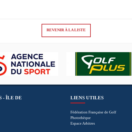
REVENIR À LA LISTE
 - ÎLE DE
LIENS UTILES
Fédération Française de Golf
Photothèque
Espace Arbitres