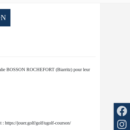
ON
thalie BOSSON ROCHEFORT (Biarritz) pour leur
 : https://jouer.golf/golf/ugolf-courson/