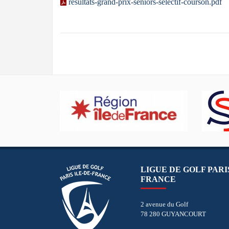
resultats-grand-prix-seniors-selectif-courson.pdf
LIGUE DE GOLF PARIS
FRANCE
2 avenue du Golf
78 280 GUYANCOURT