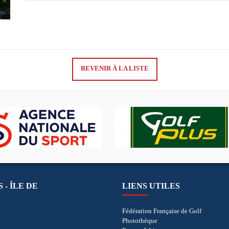
REVENIR À LA LISTE
 - ÎLE DE
LIENS UTILES
Fédération Française de Golf
Photothèque