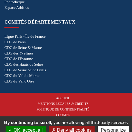
Photothèque
Espace Arbitres
COMITÉS DÉPARTEMENTAUX
Ligue Paris - Île de France
CDG de Paris
CDG de Seine & Marne
CDG des Yvelines
CDG de l'Essonne
CDG des Hauts de Seine
CDG de Seine Saint Denis
CDG du Val de Marne
CDG du Val d'Oise
ACCUEIL
MENTIONS LÉGALES & CRÉDITS
POLITIQUE DE CONFIDENTIALITÉ
COOKIES
By continuing to scroll,
you are allowing all third-party services
Copyright © 2026 - Ligue de Golf Paris - Île de France. Tous droits réservés.
Réalisation
OK, accept all
Deny all cookies
Personalize
vt-design