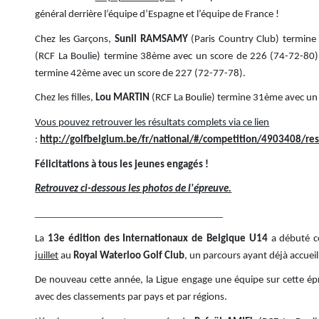
général derrière l’équipe d’Espagne et l’équipe de France !
Chez les Garçons,
Sunil RAMSAMY
(Paris Country Club) termin
(RCF La Boulie) termine 38ème avec un score de 226 (74-72-80)
termine 42ème avec un score de 227 (72-77-78).
Chez les filles,
Lou MARTIN
(RCF La Boulie) termine 31ème avec un
Vous pouvez retrouver les résultats complets via ce lien
:
http://golfbelgium.be/fr/national/#/competition/4903408/re
Félicitations à tous les jeunes engagés !
Retrouvez ci-dessous les photos de l'épreuve.
_________________________________
La
13e édition des Internationaux de Belgique U14
a débuté 
juillet
au
Royal Waterloo Golf Club
, un parcours ayant déjà accuei
De nouveau cette année, la Ligue engage une équipe sur cette épre
avec des classements par pays et par régions.