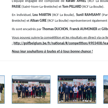
L’équipe engagée est composée de
Rafaël AMIEL
(RCF La Bouli
PASSE
(Saint-Nom-La-Bretèche) et
Tom PILLARD
(RCF La Boulie).
En individuel,
Lou MARTIN
(RCF La Boulie),
Sunil RAMSAMY
(Par
Bretèche) et
Alban GIRE
(RCF La Boulie) représenteront également l
Ils sont encadrés par
Thomas DUCHON
,
Franck AUMONIER
et
Gil
Vous pouvez suivre la compétition et les résultats en direct via ce li
:
http://golfbelgium.be/fr/national/#/competition/4903408/l
Nous leur souhaitons à toutes et à tous bonne chance !