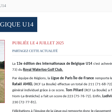
 U14
GIQUE U14
PUBLIÉE LE 4 JUILLET 2025
PARTAGEZ CETTE ACTUALITÉ
La
13e édition des Internationaux de Belgique U14
s'est achevé
73) du
Royal Waterloo Golf Club.
Par équipe de Régions, la
Ligue de Paris Île-de-France
remporte le
Rafaël AMIEL
(RCF La Boulie) effectue un total de 211 (71-68-72
général individuel grâce à ce score.
Tom Pillard
(RCF La Boulie) a 
Nom-La-Bretèche) a fait un score de 223 (75-76-72). Enfin,
Ludiv
230 (72-77-81).
Félicitations à
l’équipe de la Ligue
qui remporte donc le classement 