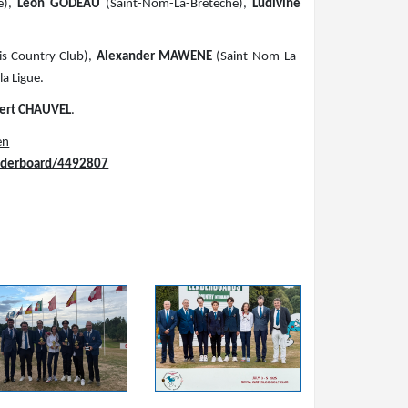
e),
Léon GODEAU
(Saint-Nom-La-Bretèche),
Ludivine
is Country Club),
Alexander MAWENE
(Saint-Nom-La-
a Ligue.
bert CHAUVEL
.
en
eaderboard/4492807